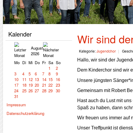
Kalender
Wir sind de
August
Kategorie:
Jugendchor
Geschr
2026
Hallo, wir sind der Jugend
Mo
Di
Mi
Do
Fr
Sa
So
1
2
Dem Kinderchor sind wir 
3
4
5
6
7
8
9
10
11
12
13
14
15
16
Unsere jüngsten Sänger*i
17
18
19
20
21
22
23
Gemeinsam mit
Robert Ben
24
25
26
27
28
29
30
31
Hast auch du Lust mit uns
Impressum
Spaß zu haben, dann schn
Datenschutzerklärung
Wir freuen uns immer auf 
Unser Treffpunkt ist dienst