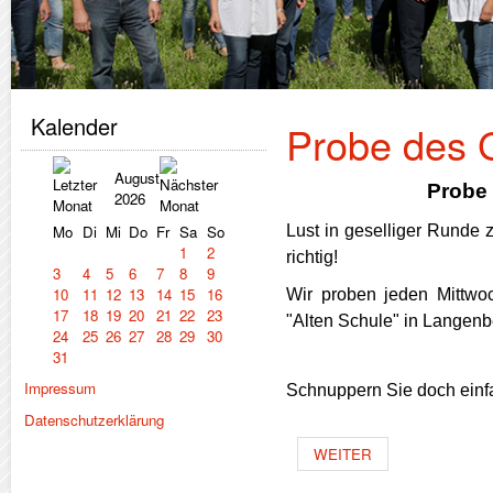
Kalender
Probe des 
August
Probe
2026
Mo
Di
Mi
Do
Fr
Sa
So
Lust in geselliger Runde
1
2
richtig!
3
4
5
6
7
8
9
10
11
12
13
14
15
16
Wir proben jeden Mittwo
17
18
19
20
21
22
23
"Alten Schule" in Langenb
24
25
26
27
28
29
30
31
Impressum
Schnuppern Sie doch einfa
Datenschutzerklärung
WEITER