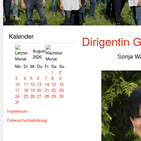
Kalender
Dirigentin 
August
Sonja Wa
2026
Mo
Di
Mi
Do
Fr
Sa
So
1
2
3
4
5
6
7
8
9
10
11
12
13
14
15
16
17
18
19
20
21
22
23
24
25
26
27
28
29
30
31
Impressum
Datenschutzerklärung