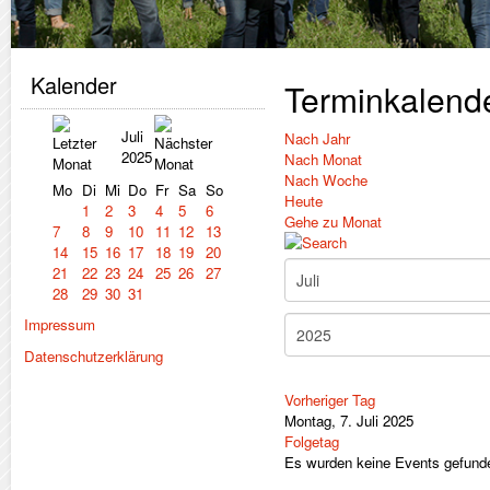
Kalender
Terminkalend
Juli
Nach Jahr
2025
Nach Monat
Nach Woche
Mo
Di
Mi
Do
Fr
Sa
So
Heute
1
2
3
4
5
6
Gehe zu Monat
7
8
9
10
11
12
13
14
15
16
17
18
19
20
21
22
23
24
25
26
27
28
29
30
31
Impressum
Datenschutzerklärung
Vorheriger Tag
Montag, 7. Juli 2025
Folgetag
Es wurden keine Events gefund